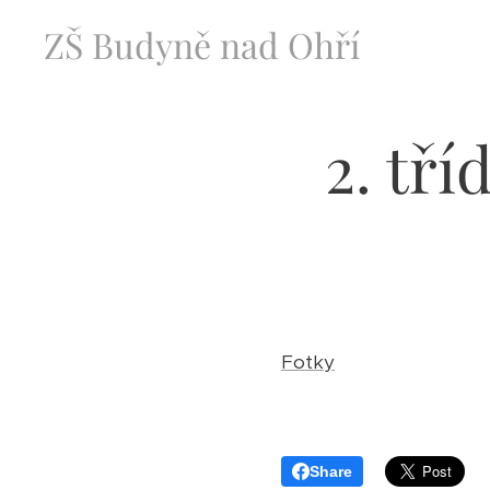
ZŠ Budyně nad Ohří
2. tří
Fotky
Share