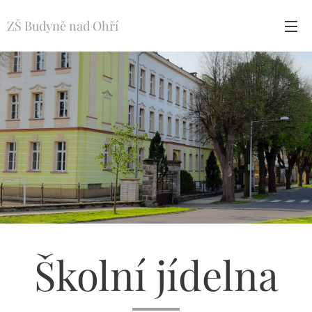
ZŠ Budyně nad Ohří
Školní jídelna