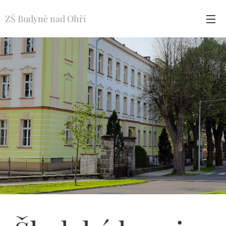
ZŠ Budyně nad Ohří