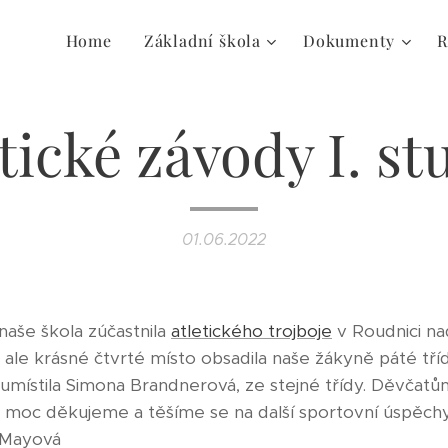
Home
Základní škola
Dokumenty
R
tické závody I. s
01.06.2022
naše škola zúčastnila
atletického trojboje
v Roudnici na
i, ale krásné čtvrté místo obsadila naše žákyně páté t
místila Simona Brandnerová, ze stejné třídy. Děvčatů
y moc děkujeme a těšíme se na další sportovní úspěchy
a Mayová