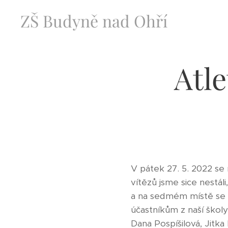
ZŠ Budyně nad Ohří
Atle
V pátek 27. 5. 2022 se 
vítězů jsme sice nestál
a na sedmém místě se u
účastníkům z naší škol
Dana Pospíšilová, Jitk