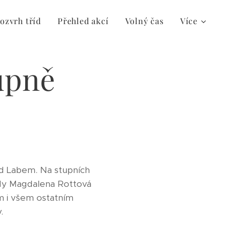
ozvrh tříd
Přehled akcí
Volný čas
Více
tupně
d Labem. Na stupních
řídy Magdalena Rottová
m i všem ostatním
.