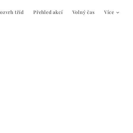
ozvrh tříd
Přehled akcí
Volný čas
Více