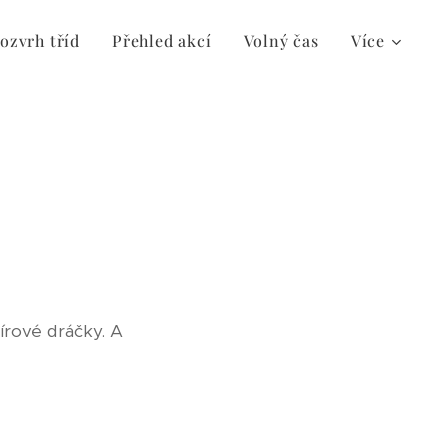
ozvrh tříd
Přehled akcí
Volný čas
Více
pírové dráčky. A