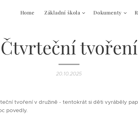
Home
Základní škola
Dokumenty
R
Čtvrteční tvoření
20.10.2025
teční tvoření v družině - tentokrát si děti vyráběly pa
oc povedly.