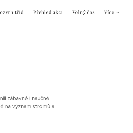
ozvrh tříd
Přehled akcí
Volný čas
Více
nili zábavné i naučné
né na význam stromů a