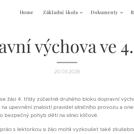
Home
Základní škola
Dokumenty
R
vní výchova ve 4.
20.03.2026
 se žáci 4. třídy zúčastnili druhého bloku dopravní vých
a upevnění znalostí pravidel silničního provozu a orie
o bezpečný pohyb dětí na silnici klíčové.
ráci s lektorkou si žáci mohli vyzkoušet také zkušební