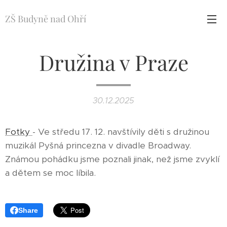
ZŠ Budyně nad Ohří
Družina v Praze
30.12.2025
Fotky
- Ve středu 17. 12. navštívily děti s družinou
muzikál Pyšná princezna v divadle Broadway.
Známou pohádku jsme poznali jinak, než jsme zvyklí
a dětem se moc líbila.
Share