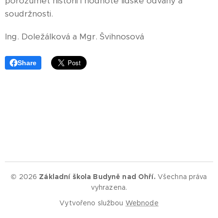
porozumět historii i hodnotě lidské odvahy a
soudržnosti.
Ing. Doležálková a Mgr. Švihnosová
Share
© 2026
Základní škola Budyně nad Ohří.
Všechna práva
vyhrazena.
Vytvořeno službou
Webnode