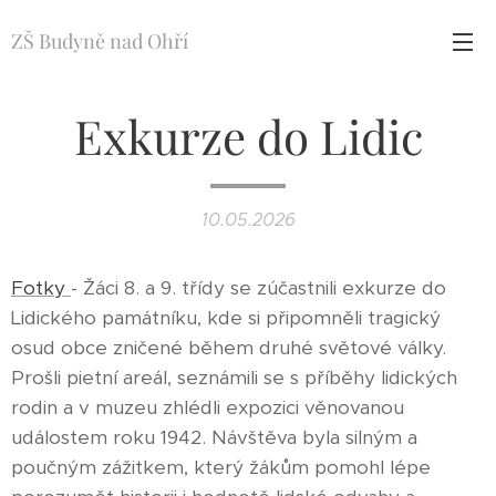
ZŠ Budyně nad Ohří
Exkurze do Lidic
10.05.2026
Fotky
- Žáci 8. a 9. třídy se zúčastnili exkurze do
Lidického památníku, kde si připomněli tragický
osud obce zničené během druhé světové války.
Prošli pietní areál, seznámili se s příběhy lidických
rodin a v muzeu zhlédli expozici věnovanou
událostem roku 1942. Návštěva byla silným a
poučným zážitkem, který žákům pomohl lépe