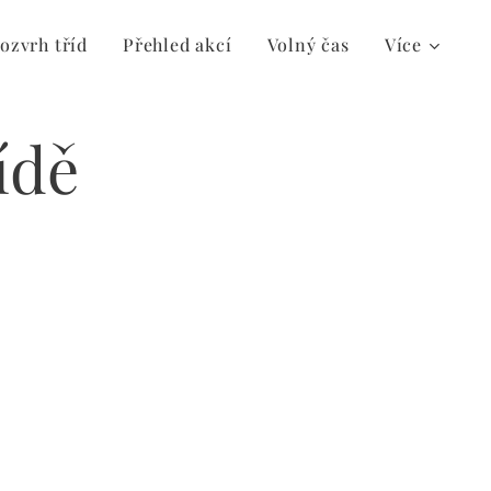
ozvrh tříd
Přehled akcí
Volný čas
Více
ídě