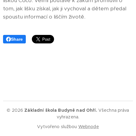
liškou Coco. Velmi poutavě k žákům promluvil o
tom, jak lišku získal, jak ji vychoval a dětem předal
spoustu informací o liščím životě.
Share
© 2026
Základní škola Budyně nad Ohří.
Všechna práva
vyhrazena.
Vytvořeno službou
Webnode