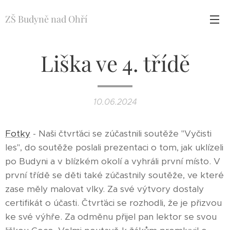
ZŠ Budyně nad Ohří
Liška ve 4. třídě
10.06.2024
Fotky
- Naši čtvrťáci se zúčastnili soutěže "Vyčisti
les", do soutěže poslali prezentaci o tom, jak uklízeli
po Budyni a v blízkém okolí a vyhráli první místo. V
první třídě se děti také zúčastnily soutěže, ve které
zase měly malovat vlky. Za své výtvory dostaly
certifikát o účasti. Čtvrťáci se rozhodli, že je přizvou
ke své výhře. Za odměnu přijel pan lektor se svou