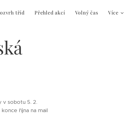
ozvrh tříd
Přehled akcí
Volný čas
Více
ská
 v sobotu 5. 2.
 konce října na mail