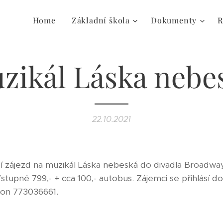
Home
Základní škola
Dokumenty
R
zikál Láska nebe
22.10.2021
zí zájezd na muzikál Láska nebeská do divadla Broadway
stupné 799,- + cca 100,- autobus. Zájemci se přihlásí do
fon 773036661.