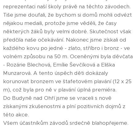
reprezentaci naší školy právě na těchto závodech.
Tiše jsme doufali, že bychom si domů mohli odvézt
nějakou medaili, protože jsme věděli, že časy
některých žáků byly velmi dobré. Skutečnost však
předčila naše očekávání. Nakonec jsme získali od
každého kovu po jedné - zlato, stříbro i bronz - ve
volném způsobu na 50 m. Oceněnými byla děvčata
- Rozárie Blechová, Emílie Ševčíková a Eliška
Munzarová. A tento úspěch děti dokázaly
korunovat bronzem ve štafetovém plavání (12 x 25
m), což byla pro ně v plavání úplná premiéra.
Do Budyně nad Ohří jsme se vraceli s nově
získanými zkušenostmi a plní pozitivních dojmů z
této akce.
Všem účastníkům závodů srdečně blahopřejeme.