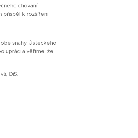
ečného chování.
řispěl k rozšíření
hodobé snahy Ústeckého
olupráci a věříme, že
S.