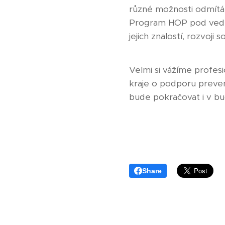
různé možnosti odmítán
Program HOP pod veden
jejich znalostí, rozvoji
Velmi si vážíme profes
kraje o podporu preven
bude pokračovat i v b
Mgr. J
Share