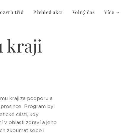
ozvrh tříd
Přehled akcí
Volný čas
Více
 kraji
mu kraji za podporu a
o prosince. Program byl
etické části, kdy
 v oblasti zdraví a jeho
ách zkoumat sebe i