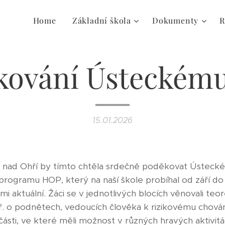
Home
Základní škola
Dokumenty
R
ování Ústeckému
15.01.2026
i nad Ohří by tímto chtěla srdečně poděkovat Ústecké
o programu HOP, který na naší škole probíhal od září d
i aktuální. Žáci se v jednotlivých blocích věnovali teor
ř. o podnětech, vedoucích člověka k rizikovému chování
části, ve které měli možnost v různých hravých aktivit