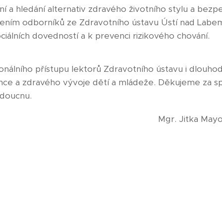
í a hledání alternativ zdravého životního stylu a bezp
ím odborníků ze Zdravotního ústavu Ústí nad Labem p
 sociálních dovedností a k prevenci rizikového chování.
ionálního přístupu lektorů Zdravotního ústavu i dlou
ce a zdravého vývoje dětí a mládeže. Děkujeme za sp
udoucnu.
itka Mayová, Di