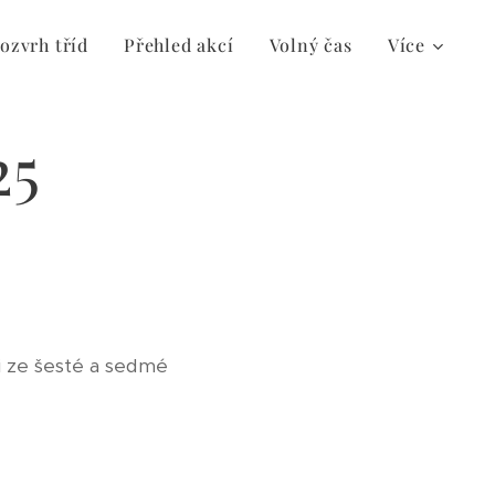
ozvrh tříd
Přehled akcí
Volný čas
Více
25
ci ze šesté a sedmé