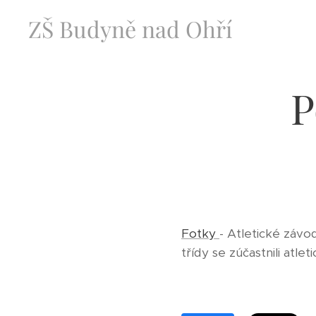
ZŠ Budyně nad Ohří
P
Fotky
- Atletické závo
třídy se zúčastnili atle