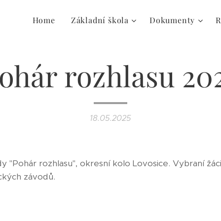
Home
Základní škola
Dokumenty
R
ohár rozhlasu 20
18.05.2025
dy "Pohár rozhlasu", okresní kolo Lovosice. Vybraní žá
tických závodů.