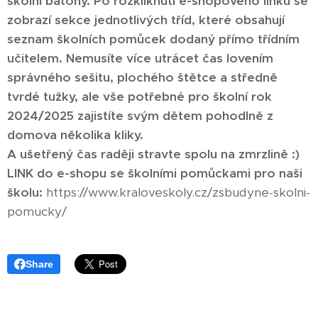
školní batohy. Po rozkliknutí e-shopového linku se
zobrazí sekce jednotlivých tříd, které obsahují
seznam školních pomůcek dodaný přímo třídním
učitelem. Nemusíte více utrácet čas lovením
správného sešitu, plochého štětce a středně
tvrdé tužky, ale vše potřebné pro školní rok
2024/2025 zajistíte svým dětem pohodlně z
domova několika kliky.
A ušetřený čas raději stravte spolu na zmrzlině :)
LINK do e-shopu se školními pomůckami pro naši
školu:
https://www.kraloveskoly.cz/zsbudyne-skolni-
pomucky/
Share