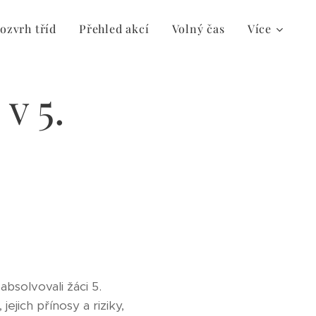
ozvrh tříd
Přehled akcí
Volný čas
Více
v 5.
bsolvovali žáci 5.
ejich přínosy a riziky,