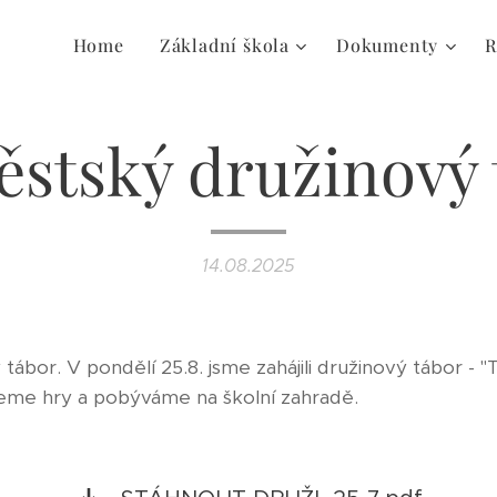
Home
Základní škola
Dokumenty
R
ěstský družinový 
14.08.2025
 tábor. V pondělí 25.8. jsme zahájili družinový tábor - "
jeme hry a pobýváme na školní zahradě.