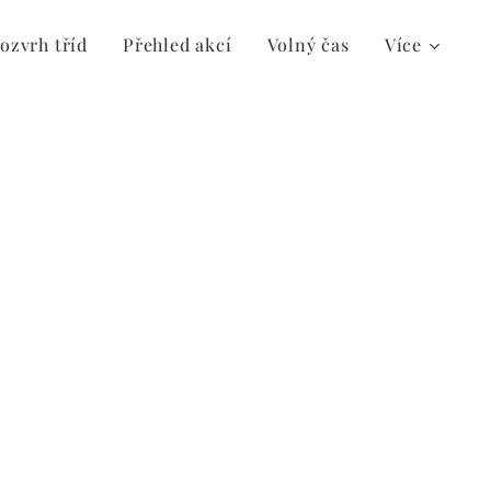
ozvrh tříd
Přehled akcí
Volný čas
Více