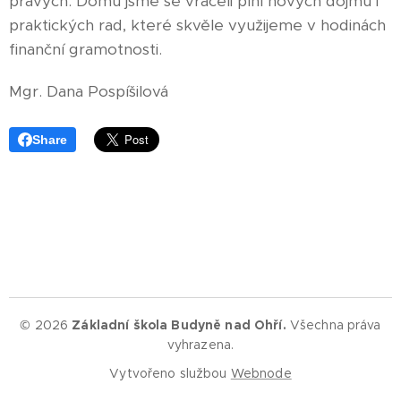
pravých. Domů jsme se vraceli plní nových dojmů i
praktických rad, které skvěle využijeme v hodinách
finanční gramotnosti.
Mgr. Dana Pospíšilová
Share
© 2026
Základní škola Budyně nad Ohří.
Všechna práva
vyhrazena.
Vytvořeno službou
Webnode