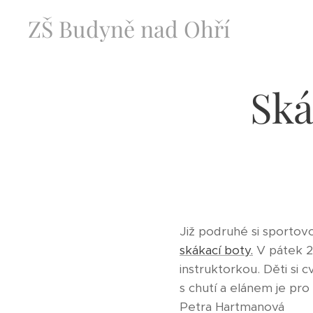
ZŠ Budyně nad Ohří
Ská
Již podruhé si sportov
skákací boty.
V pátek 29
instruktorkou. Děti si 
s chutí a elánem je pr
Petra Hartmanová