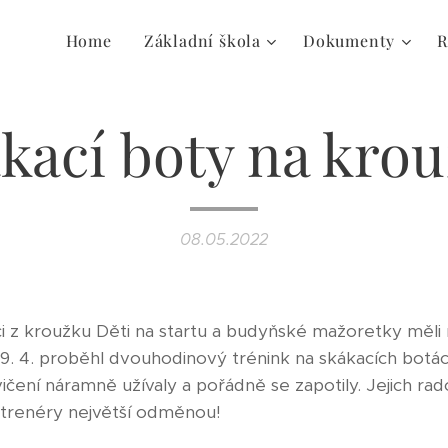
Home
Základní škola
Dokumenty
R
kací boty na kro
08.05.2022
ci z kroužku Děti na startu a budyňské mažoretky měl
. 4. proběhl dvouhodinový trénink na skákacích botách
cvičení náramně užívaly a pořádně se zapotily. Jejich ra
o trenéry největší odměnou!