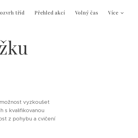
ozvrh tříd
Přehled akcí
Volný čas
Více
užku
i možnost vyzkoušet
 s kvalifikovanou
dost z pohybu a cvičení