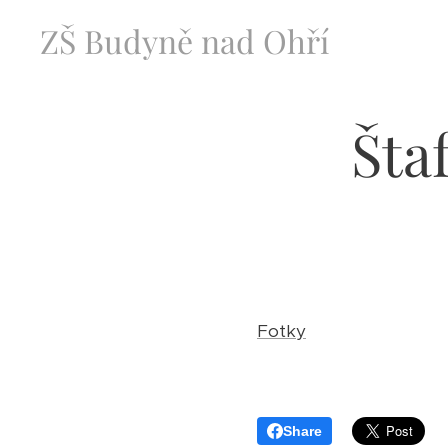
ZŠ Budyně nad Ohří
Šta
Fotky
Share