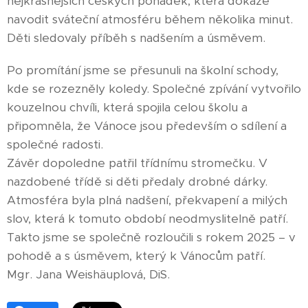
nejkrásnějších českých pohádek, která dokáže
navodit sváteční atmosféru během několika minut.
Děti sledovaly příběh s nadšením a úsměvem.
Po promítání jsme se přesunuli na školní schody,
kde se rozezněly koledy. Společné zpívání vytvořilo
kouzelnou chvíli, která spojila celou školu a
připomněla, že Vánoce jsou především o sdílení a
společné radosti.
Závěr dopoledne patřil třídnímu stromečku. V
nazdobené třídě si děti předaly drobné dárky.
Atmosféra byla plná nadšení, překvapení a milých
slov, která k tomuto období neodmyslitelně patří.
Takto jsme se společně rozloučili s rokem 2025 – v
pohodě a s úsměvem, který k Vánocům patří.
Mgr. Jana Weishäuplová, DiS.