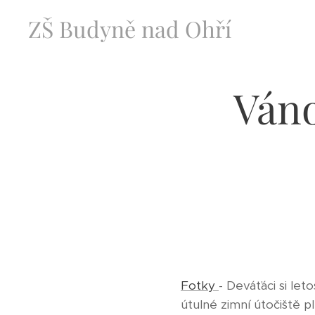
ZŠ Budyně nad Ohří
Váno
Fotky
-
Deváťáci si let
útulné zimní útočiště 