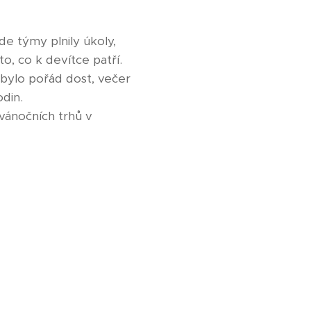
e týmy plnily úkoly,
to, co k devítce patří.
 bylo pořád dost, večer
din.
vánočních trhů v