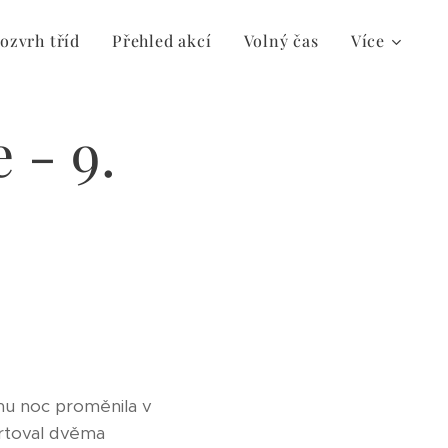
ozvrh tříd
Přehled akcí
Volný čas
Více
 - 9.
dnu noc proměnila v
artoval dvěma