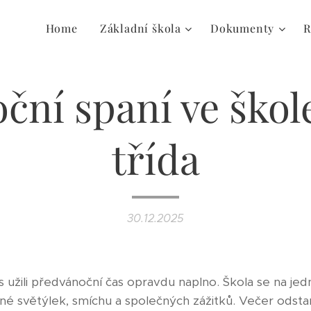
Home
Základní škola
Dokumenty
R
ční spaní ve škole
třída
30.12.2025
os užili předvánoční čas opravdu naplno. Škola se na je
plné světýlek, smíchu a společných zážitků. Večer odst