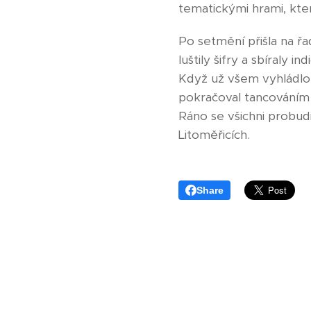
tematickými hrami, kte
Po setmění přišla na ř
luštily šifry a sbíraly 
Když už všem vyhládlo,
pokračoval tancováním 
Ráno se všichni probud
Litoměřicích.
Share