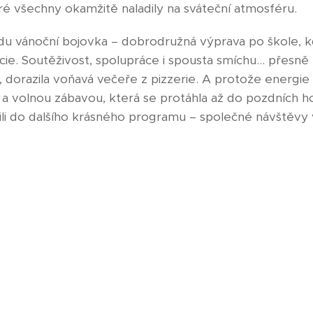
ré všechny okamžitě naladily na sváteční atmosféru.
adu vánoční bojovka – dobrodružná výprava po škole, kd
indicie. Soutěživost, spolupráce i spousta smíchu… přesně 
 dorazila voňavá večeře z pizzerie. A protože energie
a volnou zábavou, která se protáhla až do pozdních ho
ili do dalšího krásného programu – společné návštěvy 