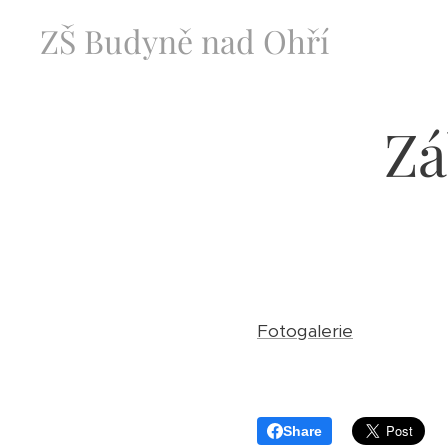
ZŠ Budyně nad Ohří
Zá
Fotogalerie
Share