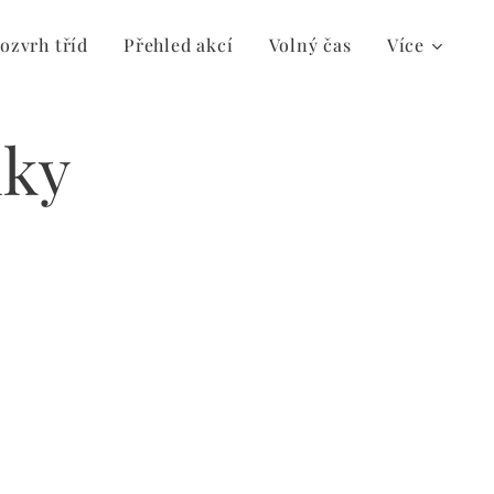
ozvrh tříd
Přehled akcí
Volný čas
Více
iky