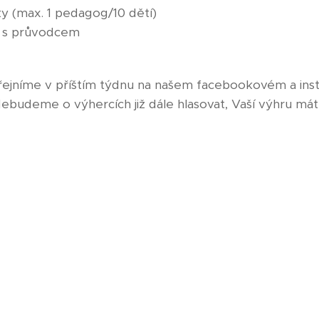
ky (max. 1 pedagog/10 dětí)
 s průvodcem
eřejníme v příštím týdnu na našem facebookovém a ins
budeme o výhercích již dále hlasovat, Vaší výhru máte 