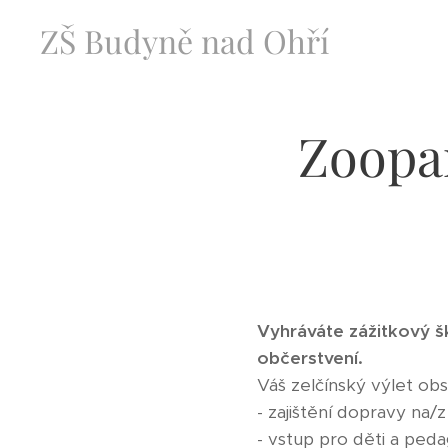
ZŠ Budyně nad Ohří
Zoopar
Vyhráváte zážitkový
š
občerstvení.
Váš zelčínský výlet obs
- zajištění dopravy na/z
- vstup pro děti a ped