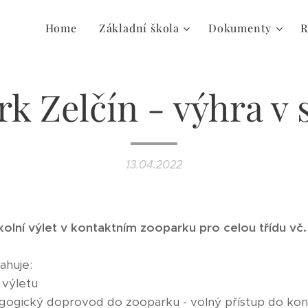
Home
Základní škola
Dokumenty
R
k Zelčín - výhra v 
13.04.2022
kolní výlet v kontaktním zooparku pro celou třídu vč
ahuje:
 výletu
agogický doprovod do zooparku - volný přístup do kon