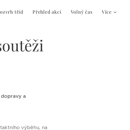
ozvrh tříd
Přehled akcí
Volný čas
Více
soutěži
. dopravy a
taktního výběhu, na