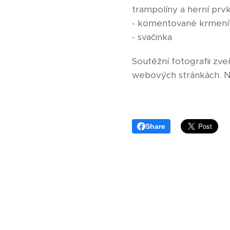
trampolíny a herní prv
- komentované krmení
- svačinka
Soutěžní fotografii zv
webových stránkách. Ne
Share